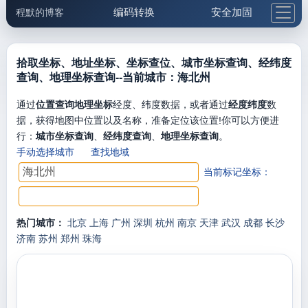
编码转换
安全加固
程默的博客
格式化与前端
网络工具
IP与域名
邮件工具
生活便民
更多工具
拾取坐标、地址坐标、坐标查位、城市坐标查询、经纬度
查询、地理坐标查询--当前城市：海北州
5.1支付宝大红包
通过
位置查询地理坐标
经度、纬度数据，或者通过
经度纬度
数
据，获得地图中位置以及名称，准备定位该位置!你可以方便进
行：
城市坐标查询
、
经纬度查询
、
地理坐标查询
。
手动选择城市
查找地域
当前标记坐标：
热门城市：
北京
上海
广州
深圳
杭州
南京
天津
武汉
成都
长沙
济南
苏州
郑州
珠海