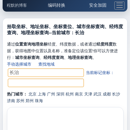
编码转换
安全加固
程默的博客
格式化与前端
网络工具
IP与域名
邮件工具
生活便民
更多工具
拾取坐标、地址坐标、坐标查位、城市坐标查询、经纬度
查询、地理坐标查询--当前城市：长治
5.1支付宝大红包
通过
位置查询地理坐标
经度、纬度数据，或者通过
经度纬度
数
据，获得地图中位置以及名称，准备定位该位置!你可以方便进
行：
城市坐标查询
、
经纬度查询
、
地理坐标查询
。
手动选择城市
查找地域
当前标记坐标：
热门城市：
北京
上海
广州
深圳
杭州
南京
天津
武汉
成都
长沙
济南
苏州
郑州
珠海