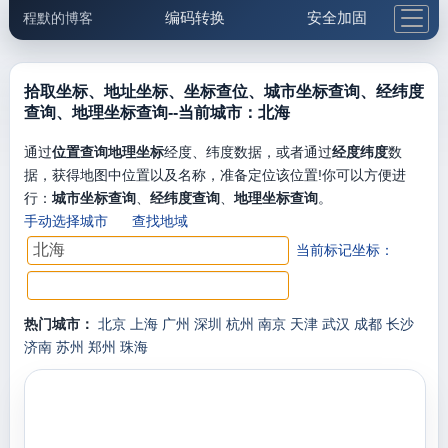
编码转换
安全加固
程默的博客
格式化与前端
网络工具
IP与域名
邮件工具
生活便民
更多工具
拾取坐标、地址坐标、坐标查位、城市坐标查询、经纬度
查询、地理坐标查询--当前城市：北海
5.1支付宝大红包
通过
位置查询地理坐标
经度、纬度数据，或者通过
经度纬度
数
据，获得地图中位置以及名称，准备定位该位置!你可以方便进
行：
城市坐标查询
、
经纬度查询
、
地理坐标查询
。
手动选择城市
查找地域
当前标记坐标：
热门城市：
北京
上海
广州
深圳
杭州
南京
天津
武汉
成都
长沙
济南
苏州
郑州
珠海