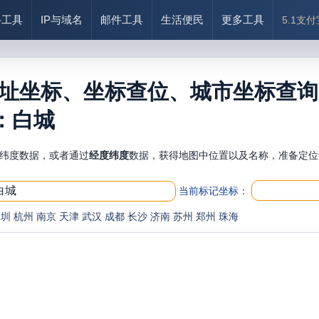
络工具
IP与域名
邮件工具
生活便民
更多工具
5.1支
址坐标、坐标查位、城市坐标查询
：白城
纬度数据，或者通过
经度纬度
数据，获得地图中位置以及名称，准备定位
当前标记坐标：
深圳
杭州
南京
天津
武汉
成都
长沙
济南
苏州
郑州
珠海