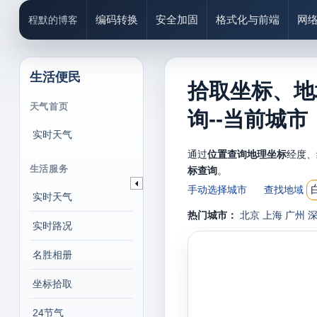
编码转换
安全加固
格式化与前端
网
程默的博客
生活便民
拾取坐标、地
天气首页
询--当前城市
实时天气
通过
位置查询地理坐标
经度、
生活服务
标查询
。
手动选择城市
查找地域
实时天气
热门城市：
北京
上海
广州
实时路况
名胜相册
坐标拾取
24节气