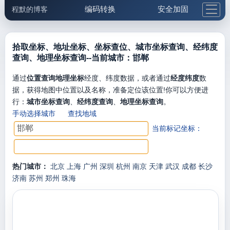
编码转换
安全加固
程默的博客
格式化与前端
网络工具
IP与域名
邮件工具
生活便民
更多工具
拾取坐标、地址坐标、坐标查位、城市坐标查询、经纬度
查询、地理坐标查询--当前城市：邯郸
5.1支付宝大红包
通过
位置查询地理坐标
经度、纬度数据，或者通过
经度纬度
数
据，获得地图中位置以及名称，准备定位该位置!你可以方便进
行：
城市坐标查询
、
经纬度查询
、
地理坐标查询
。
手动选择城市
查找地域
当前标记坐标：
热门城市：
北京
上海
广州
深圳
杭州
南京
天津
武汉
成都
长沙
济南
苏州
郑州
珠海