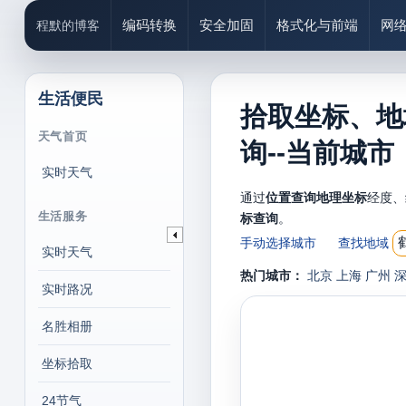
编码转换
安全加固
格式化与前端
网
程默的博客
生活便民
拾取坐标、地
天气首页
询--当前城市
实时天气
通过
位置查询地理坐标
经度、
生活服务
标查询
。
手动选择城市
查找地域
实时天气
热门城市：
北京
上海
广州
实时路况
名胜相册
坐标拾取
24节气