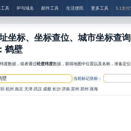
络工具
IP与域名
邮件工具
生活便民
更多工具
5.1支
址坐标、坐标查位、城市坐标查询
：鹤壁
纬度数据，或者通过
经度纬度
数据，获得地图中位置以及名称，准备定位
当前标记坐标：
深圳
杭州
南京
天津
武汉
成都
长沙
济南
苏州
郑州
珠海