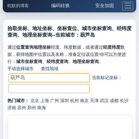
编码转换
安全加固
程默的博客
格式化与前端
网络工具
IP与域名
邮件工具
生活便民
更多工具
拾取坐标、地址坐标、坐标查位、城市坐标查询、经纬度
查询、地理坐标查询--当前城市：葫芦岛
5.1支付宝大红包
通过
位置查询地理坐标
经度、纬度数据，或者通过
经度纬度
数
据，获得地图中位置以及名称，准备定位该位置!你可以方便进
行：
城市坐标查询
、
经纬度查询
、
地理坐标查询
。
手动选择城市
查找地域
当前标记坐标：
热门城市：
北京
上海
广州
深圳
杭州
南京
天津
武汉
成都
长沙
济南
苏州
郑州
珠海