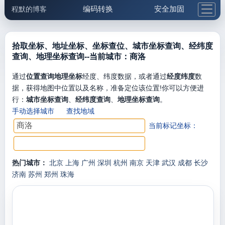
编码转换
安全加固
程默的博客
格式化与前端
网络工具
IP与域名
邮件工具
生活便民
更多工具
拾取坐标、地址坐标、坐标查位、城市坐标查询、经纬度
查询、地理坐标查询--当前城市：商洛
5.1支付宝大红包
通过
位置查询地理坐标
经度、纬度数据，或者通过
经度纬度
数
据，获得地图中位置以及名称，准备定位该位置!你可以方便进
行：
城市坐标查询
、
经纬度查询
、
地理坐标查询
。
手动选择城市
查找地域
当前标记坐标：
热门城市：
北京
上海
广州
深圳
杭州
南京
天津
武汉
成都
长沙
济南
苏州
郑州
珠海