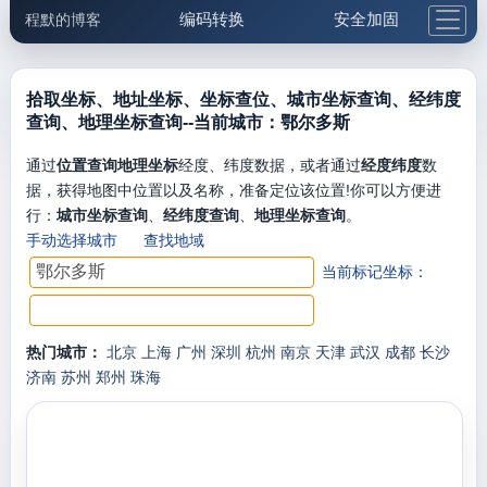
编码转换
安全加固
程默的博客
格式化与前端
网络工具
IP与域名
邮件工具
生活便民
更多工具
拾取坐标、地址坐标、坐标查位、城市坐标查询、经纬度
查询、地理坐标查询--当前城市：鄂尔多斯
5.1支付宝大红包
通过
位置查询地理坐标
经度、纬度数据，或者通过
经度纬度
数
据，获得地图中位置以及名称，准备定位该位置!你可以方便进
行：
城市坐标查询
、
经纬度查询
、
地理坐标查询
。
手动选择城市
查找地域
当前标记坐标：
热门城市：
北京
上海
广州
深圳
杭州
南京
天津
武汉
成都
长沙
济南
苏州
郑州
珠海