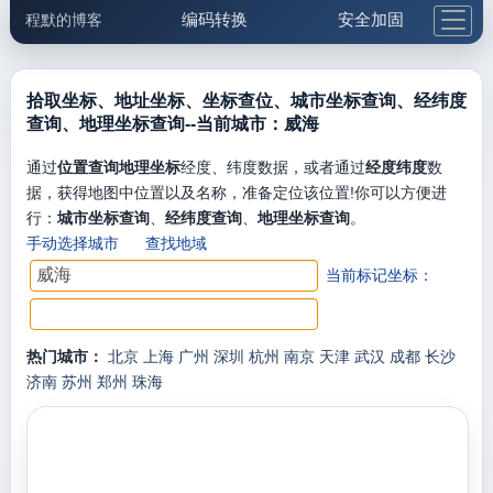
编码转换
安全加固
程默的博客
格式化与前端
网络工具
IP与域名
邮件工具
生活便民
更多工具
拾取坐标、地址坐标、坐标查位、城市坐标查询、经纬度
查询、地理坐标查询--当前城市：威海
5.1支付宝大红包
通过
位置查询地理坐标
经度、纬度数据，或者通过
经度纬度
数
据，获得地图中位置以及名称，准备定位该位置!你可以方便进
行：
城市坐标查询
、
经纬度查询
、
地理坐标查询
。
手动选择城市
查找地域
当前标记坐标：
热门城市：
北京
上海
广州
深圳
杭州
南京
天津
武汉
成都
长沙
济南
苏州
郑州
珠海