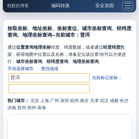
编码转换
安全加固
程默的博客
格式化与前端
网络工具
IP与域名
邮件工具
生活便民
更多工具
拾取坐标、地址坐标、坐标查位、城市坐标查询、经纬度
查询、地理坐标查询--当前城市：普洱
5.1支付宝大红包
通过
位置查询地理坐标
经度、纬度数据，或者通过
经度纬度
数
据，获得地图中位置以及名称，准备定位该位置!你可以方便进
行：
城市坐标查询
、
经纬度查询
、
地理坐标查询
。
手动选择城市
查找地域
当前标记坐标：
热门城市：
北京
上海
广州
深圳
杭州
南京
天津
武汉
成都
长沙
济南
苏州
郑州
珠海