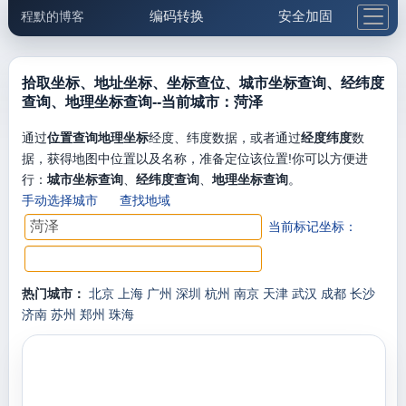
编码转换
安全加固
程默的博客
格式化与前端
网络工具
IP与域名
邮件工具
生活便民
更多工具
拾取坐标、地址坐标、坐标查位、城市坐标查询、经纬度
查询、地理坐标查询--当前城市：菏泽
5.1支付宝大红包
通过
位置查询地理坐标
经度、纬度数据，或者通过
经度纬度
数
据，获得地图中位置以及名称，准备定位该位置!你可以方便进
行：
城市坐标查询
、
经纬度查询
、
地理坐标查询
。
手动选择城市
查找地域
当前标记坐标：
热门城市：
北京
上海
广州
深圳
杭州
南京
天津
武汉
成都
长沙
济南
苏州
郑州
珠海