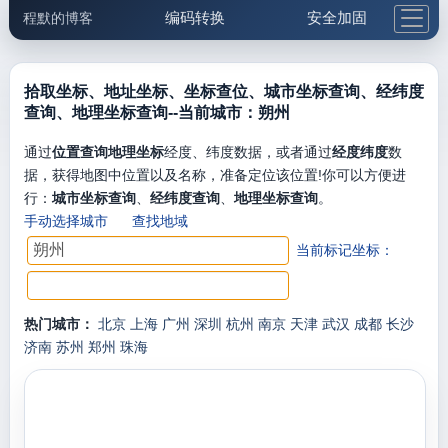
编码转换
安全加固
程默的博客
格式化与前端
网络工具
IP与域名
邮件工具
生活便民
更多工具
拾取坐标、地址坐标、坐标查位、城市坐标查询、经纬度
查询、地理坐标查询--当前城市：朔州
5.1支付宝大红包
通过
位置查询地理坐标
经度、纬度数据，或者通过
经度纬度
数
据，获得地图中位置以及名称，准备定位该位置!你可以方便进
行：
城市坐标查询
、
经纬度查询
、
地理坐标查询
。
手动选择城市
查找地域
当前标记坐标：
热门城市：
北京
上海
广州
深圳
杭州
南京
天津
武汉
成都
长沙
济南
苏州
郑州
珠海