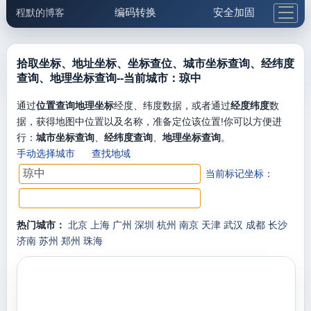
编码转换
安全加固
程默的博客
格式化与前端
网络工具
IP与域名
邮件工具
生活便民
更多工具
拾取坐标、地址坐标、坐标查位、城市坐标查询、经纬度
查询、地理坐标查询--当前城市：琼中
5.1支付宝大红包
通过
位置查询地理坐标
经度、纬度数据，或者通过
经度纬度
数
据，获得地图中位置以及名称，准备定位该位置!你可以方便进
行：
城市坐标查询
、
经纬度查询
、
地理坐标查询
。
手动选择城市
查找地域
当前标记坐标：
热门城市：
北京
上海
广州
深圳
杭州
南京
天津
武汉
成都
长沙
济南
苏州
郑州
珠海