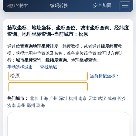
编码转换
安全加固
程默的博客
格式化与前端
网络工具
IP与域名
邮件工具
生活便民
更多工具
拾取坐标、地址坐标、坐标查位、城市坐标查询、经纬度
查询、地理坐标查询--当前城市：松原
5.1支付宝大红包
通过
位置查询地理坐标
经度、纬度数据，或者通过
经度纬度
数
据，获得地图中位置以及名称，准备定位该位置!你可以方便进
行：
城市坐标查询
、
经纬度查询
、
地理坐标查询
。
手动选择城市
查找地域
当前标记坐标：
热门城市：
北京
上海
广州
深圳
杭州
南京
天津
武汉
成都
长沙
济南
苏州
郑州
珠海