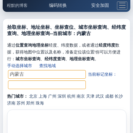
编码转换
安全加固
程默的博客
格式化与前端
网络工具
IP与域名
邮件工具
生活便民
更多工具
拾取坐标、地址坐标、坐标查位、城市坐标查询、经纬度
查询、地理坐标查询--当前城市：内蒙古
5.1支付宝大红包
通过
位置查询地理坐标
经度、纬度数据，或者通过
经度纬度
数
据，获得地图中位置以及名称，准备定位该位置!你可以方便进
行：
城市坐标查询
、
经纬度查询
、
地理坐标查询
。
手动选择城市
查找地域
当前标记坐标：
热门城市：
北京
上海
广州
深圳
杭州
南京
天津
武汉
成都
长沙
济南
苏州
郑州
珠海