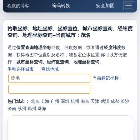
编码转换
安全加固
程默的博客
格式化与前端
网络工具
IP与域名
邮件工具
生活便民
更多工具
拾取坐标、地址坐标、坐标查位、城市坐标查询、经纬度
查询、地理坐标查询--当前城市：茂名
5.1支付宝大红包
通过
位置查询地理坐标
经度、纬度数据，或者通过
经度纬度
数
据，获得地图中位置以及名称，准备定位该位置!你可以方便进
行：
城市坐标查询
、
经纬度查询
、
地理坐标查询
。
手动选择城市
查找地域
当前标记坐标：
热门城市：
北京
上海
广州
深圳
杭州
南京
天津
武汉
成都
长沙
济南
苏州
郑州
珠海