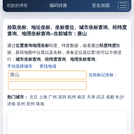
编码转换
安全加固
程默的博客
格式化与前端
网络工具
IP与域名
邮件工具
生活便民
更多工具
拾取坐标、地址坐标、坐标查位、城市坐标查询、经纬度
查询、地理坐标查询--当前城市：唐山
5.1支付宝大红包
通过
位置查询地理坐标
经度、纬度数据，或者通过
经度纬度
数
据，获得地图中位置以及名称，准备定位该位置!你可以方便进
行：
城市坐标查询
、
经纬度查询
、
地理坐标查询
。
手动选择城市
查找地域
当前标记坐标：
热门城市：
北京
上海
广州
深圳
杭州
南京
天津
武汉
成都
长沙
济南
苏州
郑州
珠海