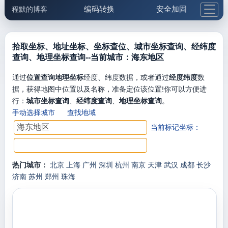
编码转换
安全加固
程默的博客
格式化与前端
网络工具
IP与域名
邮件工具
生活便民
更多工具
拾取坐标、地址坐标、坐标查位、城市坐标查询、经纬度
查询、地理坐标查询--当前城市：海东地区
5.1支付宝大红包
通过
位置查询地理坐标
经度、纬度数据，或者通过
经度纬度
数
据，获得地图中位置以及名称，准备定位该位置!你可以方便进
行：
城市坐标查询
、
经纬度查询
、
地理坐标查询
。
手动选择城市
查找地域
当前标记坐标：
热门城市：
北京
上海
广州
深圳
杭州
南京
天津
武汉
成都
长沙
济南
苏州
郑州
珠海