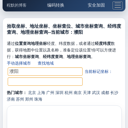
编码转换
安全加固
程默的博客
格式化与前端
网络工具
IP与域名
邮件工具
生活便民
更多工具
拾取坐标、地址坐标、坐标查位、城市坐标查询、经纬度
查询、地理坐标查询--当前城市：濮阳
5.1支付宝大红包
通过
位置查询地理坐标
经度、纬度数据，或者通过
经度纬度
数
据，获得地图中位置以及名称，准备定位该位置!你可以方便进
行：
城市坐标查询
、
经纬度查询
、
地理坐标查询
。
手动选择城市
查找地域
当前标记坐标：
热门城市：
北京
上海
广州
深圳
杭州
南京
天津
武汉
成都
长沙
济南
苏州
郑州
珠海