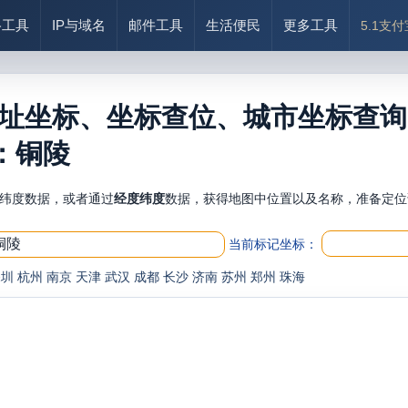
络工具
IP与域名
邮件工具
生活便民
更多工具
5.1支
址坐标、坐标查位、城市坐标查询
：铜陵
纬度数据，或者通过
经度纬度
数据，获得地图中位置以及名称，准备定位
当前标记坐标：
深圳
杭州
南京
天津
武汉
成都
长沙
济南
苏州
郑州
珠海