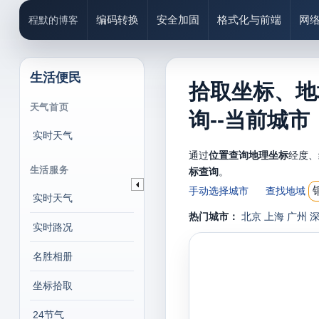
编码转换
安全加固
格式化与前端
网
程默的博客
生活便民
拾取坐标、地
天气首页
询--当前城市
实时天气
通过
位置查询地理坐标
经度、
生活服务
标查询
。
手动选择城市
查找地域
实时天气
热门城市：
北京
上海
广州
实时路况
名胜相册
坐标拾取
24节气