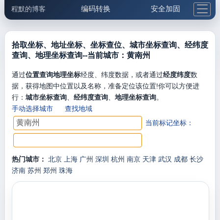
编码转换
安全加固
程默的博客
格式化与前端
网络工具
IP与域名
邮件工具
生活便民
更多工具
拾取坐标、地址坐标、坐标查位、城市坐标查询、经纬度
查询、地理坐标查询--当前城市：黄南州
5.1支付宝大红包
通过
位置查询地理坐标
经度、纬度数据，或者通过
经度纬度
数
据，获得地图中位置以及名称，准备定位该位置!你可以方便进
行：
城市坐标查询
、
经纬度查询
、
地理坐标查询
。
手动选择城市
查找地域
当前标记坐标：
热门城市：
北京
上海
广州
深圳
杭州
南京
天津
武汉
成都
长沙
济南
苏州
郑州
珠海