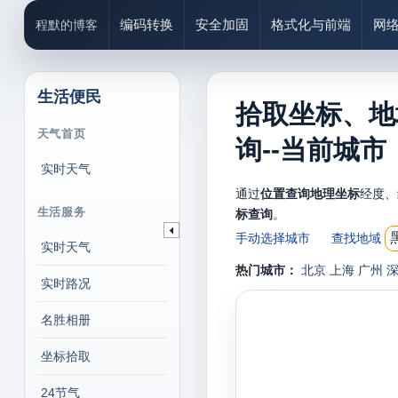
编码转换
安全加固
格式化与前端
网
程默的博客
生活便民
拾取坐标、地
天气首页
询--当前城
实时天气
通过
位置查询地理坐标
经度、
生活服务
标查询
。
手动选择城市
查找地域
实时天气
热门城市：
北京
上海
广州
实时路况
名胜相册
坐标拾取
24节气