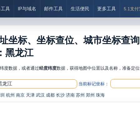
络工具
IP与域名
邮件工具
生活便民
更多工具
5.1支
址坐标、坐标查位、城市坐标查询
市：黑龙江
纬度数据，或者通过
经度纬度
数据，获得地图中位置以及名称，准备定位
当前标记坐标：
深圳
杭州
南京
天津
武汉
成都
长沙
济南
苏州
郑州
珠海