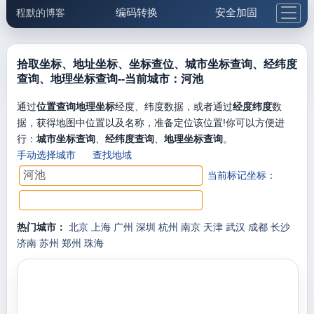
编码转换
安全加固
程默的博客
格式化与前端
网络工具
IP与域名
邮件工具
生活便民
更多工具
拾取坐标、地址坐标、坐标查位、城市坐标查询、经纬度
查询、地理坐标查询--当前城市：河池
5.1支付宝大红包
通过
位置查询地理坐标
经度、纬度数据，或者通过
经度纬度
数
据，获得地图中位置以及名称，准备定位该位置!你可以方便进
行：
城市坐标查询
、
经纬度查询
、
地理坐标查询
。
手动选择城市
查找地域
当前标记坐标：
热门城市：
北京
上海
广州
深圳
杭州
南京
天津
武汉
成都
长沙
济南
苏州
郑州
珠海