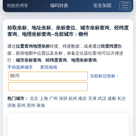
编码转换
安全加固
程默的博客
格式化与前端
网络工具
IP与域名
邮件工具
生活便民
更多工具
拾取坐标、地址坐标、坐标查位、城市坐标查询、经纬度
查询、地理坐标查询--当前城市：柳州
5.1支付宝大红包
通过
位置查询地理坐标
经度、纬度数据，或者通过
经度纬度
数
据，获得地图中位置以及名称，准备定位该位置!你可以方便进
行：
城市坐标查询
、
经纬度查询
、
地理坐标查询
。
手动选择城市
查找地域
当前标记坐标：
热门城市：
北京
上海
广州
深圳
杭州
南京
天津
武汉
成都
长沙
济南
苏州
郑州
珠海