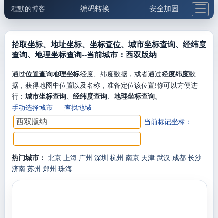
编码转换
安全加固
程默的博客
格式化与前端
网络工具
IP与域名
邮件工具
生活便民
更多工具
拾取坐标、地址坐标、坐标查位、城市坐标查询、经纬度
查询、地理坐标查询--当前城市：西双版纳
5.1支付宝大红包
通过
位置查询地理坐标
经度、纬度数据，或者通过
经度纬度
数
据，获得地图中位置以及名称，准备定位该位置!你可以方便进
行：
城市坐标查询
、
经纬度查询
、
地理坐标查询
。
手动选择城市
查找地域
当前标记坐标：
热门城市：
北京
上海
广州
深圳
杭州
南京
天津
武汉
成都
长沙
济南
苏州
郑州
珠海