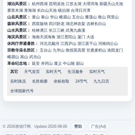
湖泊风景区：
杭州西湖
昆明滇池
江苏太湖
大理洱海
新疆天山天池
赛里木湖
青海湖
长白山天池
镜泊湖
台湾日月潭
山岳风景区：
黄山
泰山
华山
峨眉山
五台山
雁荡山
衡山
阿里山
森林风景区：
西双版纳
四川卧龙
湖北神农架
吉林长白山
山水风景区：
桂林漓江
长江三峡
武夷九曲溪
海滨风景区：
海南天涯海角
浙江普陀山
厦门
大连
休闲疗养避暑胜：
河北北戴河
江西庐山
浙江莫干山
河南鸡公山
宗教寺庙名胜区：
五台山
九华山
敦煌莫高窟
甘肃麦积山
洛阳龙门
峨眉山
嵩山
武当山
革命纪念地：
延安
井冈山
遵义
中山陵
韶山
其它
天气首页
实时天气
生活服务
实时天气
实时路况
名胜相册
坐标拾取
24节气
九九日历
全球国家代号
© 2026查错IT网. Update:2026-08-06
赞助
广告(Ad)