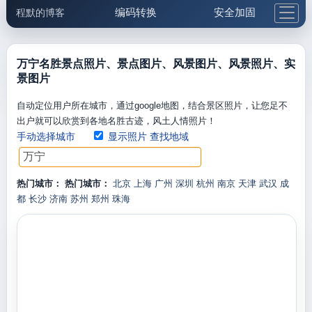
编码转换
安全加固
程默的博客
格式化与前端
网络工具
IP与域名
邮件工具
生活便民
更多工具
万宁名胜景点照片、景点图片、风景图片、风景照片、实
景图片
5.1支付宝大红包
自动定位用户所在城市，通过google地图，结合景区照片，让您足不
出户就可以欣赏到各地名胜古迹，风土人情照片！
手动选择城市
显示照片
查找地域
热门城市：
热门城市：
北京
上海
广州
深圳
杭州
南京
天津
武汉
成
都
长沙
济南
苏州
郑州
珠海