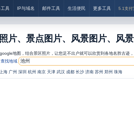
络工具
IP与域名
邮件工具
生活便民
更多工具
5.1支
照片、景点图片、风景图片、风景
google地图，结合景区照片，让您足不出户就可以欣赏到各地名胜古迹
查找地域
上海
广州
深圳
杭州
南京
天津
武汉
成都
长沙
济南
苏州
郑州
珠海