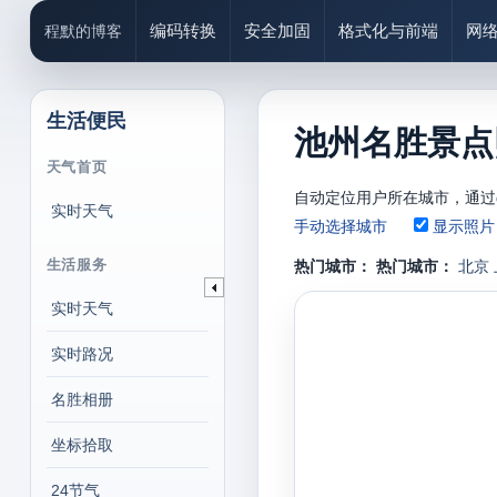
编码转换
安全加固
格式化与前端
网
程默的博客
生活便民
池州名胜景点
天气首页
自动定位用户所在城市，通过
实时天气
手动选择城市
显示照片
生活服务
热门城市：
热门城市：
北京
实时天气
实时路况
名胜相册
坐标拾取
24节气