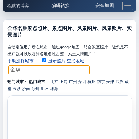
编码转换
安全加固
程默的博客
格式化与前端
网络工具
IP与域名
邮件工具
生活便民
更多工具
金华名胜景点照片、景点图片、风景图片、风景照片、实
景图片
5.1支付宝大红包
自动定位用户所在城市，通过google地图，结合景区照片，让您足不
出户就可以欣赏到各地名胜古迹，风土人情照片！
手动选择城市
显示照片
查找地域
热门城市：
热门城市：
北京
上海
广州
深圳
杭州
南京
天津
武汉
成
都
长沙
济南
苏州
郑州
珠海