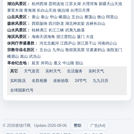
湖泊风景区：
杭州西湖
昆明滇池
江苏太湖
大理洱海
新疆天山天池
赛里木湖
青海湖
长白山天池
镜泊湖
台湾日月潭
山岳风景区：
黄山
泰山
华山
峨眉山
五台山
雁荡山
衡山
阿里山
森林风景区：
西双版纳
四川卧龙
湖北神农架
吉林长白山
山水风景区：
桂林漓江
长江三峡
武夷九曲溪
海滨风景区：
海南天涯海角
浙江普陀山
厦门
大连
休闲疗养避暑胜：
河北北戴河
江西庐山
浙江莫干山
河南鸡公山
宗教寺庙名胜区：
五台山
九华山
敦煌莫高窟
甘肃麦积山
洛阳龙门
峨眉山
嵩山
武当山
革命纪念地：
延安
井冈山
遵义
中山陵
韶山
其它
天气首页
实时天气
生活服务
实时天气
实时路况
名胜相册
坐标拾取
24节气
九九日历
全球国家代号
© 2026查错IT网. Update:2026-08-06
赞助
广告(Ad)