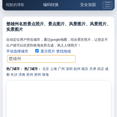
编码转换
安全加固
程默的博客
格式化与前端
网络工具
IP与域名
邮件工具
生活便民
更多工具
楚雄州名胜景点照片、景点图片、风景图片、风景照片、
实景图片
5.1支付宝大红包
自动定位用户所在城市，通过google地图，结合景区照片，让您足不
出户就可以欣赏到各地名胜古迹，风土人情照片！
手动选择城市
显示照片
查找地域
热门城市：
热门城市：
北京
上海
广州
深圳
杭州
南京
天津
武汉
成
都
长沙
济南
苏州
郑州
珠海