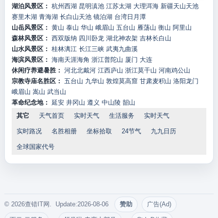
湖泊风景区：
杭州西湖
昆明滇池
江苏太湖
大理洱海
新疆天山天池
赛里木湖
青海湖
长白山天池
镜泊湖
台湾日月潭
山岳风景区：
黄山
泰山
华山
峨眉山
五台山
雁荡山
衡山
阿里山
森林风景区：
西双版纳
四川卧龙
湖北神农架
吉林长白山
山水风景区：
桂林漓江
长江三峡
武夷九曲溪
海滨风景区：
海南天涯海角
浙江普陀山
厦门
大连
休闲疗养避暑胜：
河北北戴河
江西庐山
浙江莫干山
河南鸡公山
宗教寺庙名胜区：
五台山
九华山
敦煌莫高窟
甘肃麦积山
洛阳龙门
峨眉山
嵩山
武当山
革命纪念地：
延安
井冈山
遵义
中山陵
韶山
其它
天气首页
实时天气
生活服务
实时天气
实时路况
名胜相册
坐标拾取
24节气
九九日历
全球国家代号
© 2026查错IT网. Update:2026-08-06
赞助
广告(Ad)