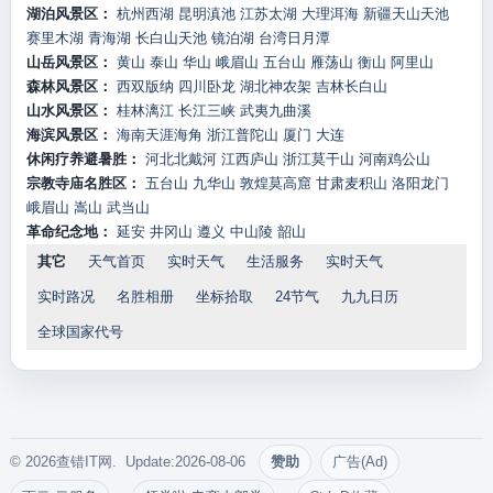
湖泊风景区：
杭州西湖
昆明滇池
江苏太湖
大理洱海
新疆天山天池
赛里木湖
青海湖
长白山天池
镜泊湖
台湾日月潭
山岳风景区：
黄山
泰山
华山
峨眉山
五台山
雁荡山
衡山
阿里山
森林风景区：
西双版纳
四川卧龙
湖北神农架
吉林长白山
山水风景区：
桂林漓江
长江三峡
武夷九曲溪
海滨风景区：
海南天涯海角
浙江普陀山
厦门
大连
休闲疗养避暑胜：
河北北戴河
江西庐山
浙江莫干山
河南鸡公山
宗教寺庙名胜区：
五台山
九华山
敦煌莫高窟
甘肃麦积山
洛阳龙门
峨眉山
嵩山
武当山
革命纪念地：
延安
井冈山
遵义
中山陵
韶山
其它
天气首页
实时天气
生活服务
实时天气
实时路况
名胜相册
坐标拾取
24节气
九九日历
全球国家代号
© 2026查错IT网. Update:2026-08-06
赞助
广告(Ad)