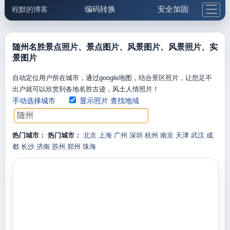
编码转换
安全加固
程默的博客
格式化与前端
网络工具
IP与域名
邮件工具
生活便民
更多工具
随州名胜景点照片、景点图片、风景图片、风景照片、实
景图片
5.1支付宝大红包
自动定位用户所在城市，通过google地图，结合景区照片，让您足不
出户就可以欣赏到各地名胜古迹，风土人情照片！
手动选择城市
显示照片
查找地域
热门城市：
热门城市：
北京
上海
广州
深圳
杭州
南京
天津
武汉
成
都
长沙
济南
苏州
郑州
珠海