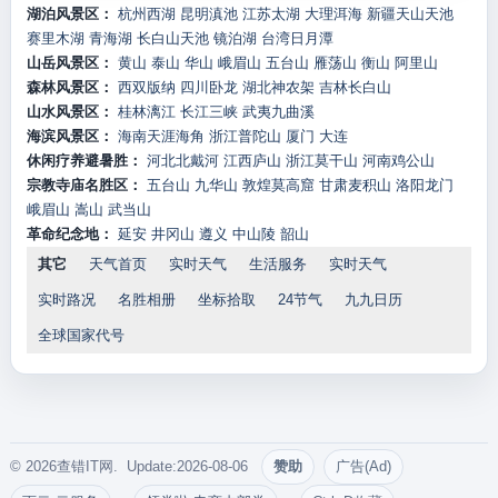
湖泊风景区：
杭州西湖
昆明滇池
江苏太湖
大理洱海
新疆天山天池
赛里木湖
青海湖
长白山天池
镜泊湖
台湾日月潭
山岳风景区：
黄山
泰山
华山
峨眉山
五台山
雁荡山
衡山
阿里山
森林风景区：
西双版纳
四川卧龙
湖北神农架
吉林长白山
山水风景区：
桂林漓江
长江三峡
武夷九曲溪
海滨风景区：
海南天涯海角
浙江普陀山
厦门
大连
休闲疗养避暑胜：
河北北戴河
江西庐山
浙江莫干山
河南鸡公山
宗教寺庙名胜区：
五台山
九华山
敦煌莫高窟
甘肃麦积山
洛阳龙门
峨眉山
嵩山
武当山
革命纪念地：
延安
井冈山
遵义
中山陵
韶山
其它
天气首页
实时天气
生活服务
实时天气
实时路况
名胜相册
坐标拾取
24节气
九九日历
全球国家代号
© 2026查错IT网. Update:2026-08-06
赞助
广告(Ad)