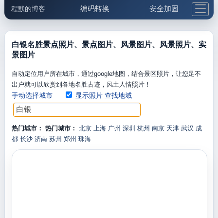
编码转换
安全加固
程默的博客
格式化与前端
网络工具
IP与域名
邮件工具
生活便民
更多工具
白银名胜景点照片、景点图片、风景图片、风景照片、实
景图片
5.1支付宝大红包
自动定位用户所在城市，通过google地图，结合景区照片，让您足不
出户就可以欣赏到各地名胜古迹，风土人情照片！
手动选择城市
显示照片
查找地域
热门城市：
热门城市：
北京
上海
广州
深圳
杭州
南京
天津
武汉
成
都
长沙
济南
苏州
郑州
珠海