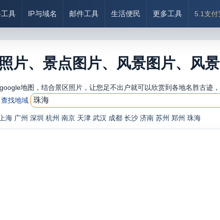
络工具
IP与域名
邮件工具
生活便民
更多工具
5.1支
照片、景点图片、风景图片、风景
google地图，结合景区照片，让您足不出户就可以欣赏到各地名胜古迹
查找地域
上海
广州
深圳
杭州
南京
天津
武汉
成都
长沙
济南
苏州
郑州
珠海