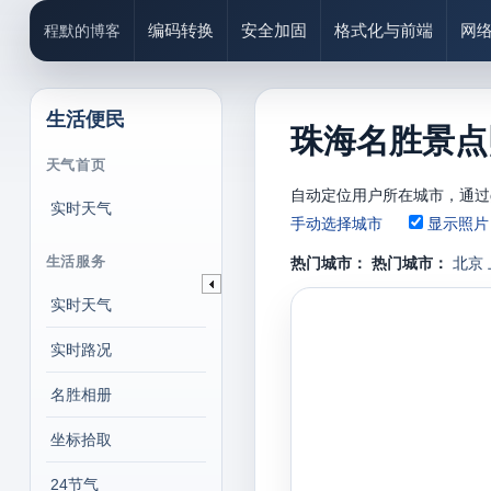
编码转换
安全加固
格式化与前端
网
程默的博客
生活便民
珠海名胜景点
天气首页
自动定位用户所在城市，通过
实时天气
手动选择城市
显示照片
生活服务
热门城市：
热门城市：
北京
实时天气
实时路况
名胜相册
坐标拾取
24节气