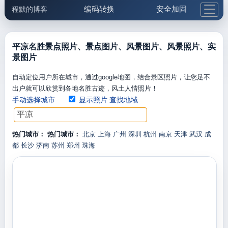
编码转换
安全加固
程默的博客
格式化与前端
网络工具
IP与域名
邮件工具
生活便民
更多工具
平凉名胜景点照片、景点图片、风景图片、风景照片、实
景图片
5.1支付宝大红包
自动定位用户所在城市，通过google地图，结合景区照片，让您足不
出户就可以欣赏到各地名胜古迹，风土人情照片！
手动选择城市
显示照片
查找地域
热门城市：
热门城市：
北京
上海
广州
深圳
杭州
南京
天津
武汉
成
都
长沙
济南
苏州
郑州
珠海