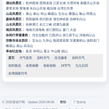
湖泊风景区：
杭州西湖
昆明滇池
江苏太湖
大理洱海
新疆天山天池
赛里木湖
青海湖
长白山天池
镜泊湖
台湾日月潭
山岳风景区：
黄山
泰山
华山
峨眉山
五台山
雁荡山
衡山
阿里山
森林风景区：
西双版纳
四川卧龙
湖北神农架
吉林长白山
山水风景区：
桂林漓江
长江三峡
武夷九曲溪
海滨风景区：
海南天涯海角
浙江普陀山
厦门
大连
休闲疗养避暑胜：
河北北戴河
江西庐山
浙江莫干山
河南鸡公山
宗教寺庙名胜区：
五台山
九华山
敦煌莫高窟
甘肃麦积山
洛阳龙门
峨眉山
嵩山
武当山
革命纪念地：
延安
井冈山
遵义
中山陵
韶山
其它
天气首页
实时天气
生活服务
实时天气
实时路况
名胜相册
坐标拾取
24节气
九九日历
全球国家代号
© 2026查错IT网. Update:2026-08-06
赞助
广告(Ad)