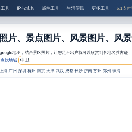
络工具
IP与域名
邮件工具
生活便民
更多工具
5.1支
照片、景点图片、风景图片、风景
google地图，结合景区照片，让您足不出户就可以欣赏到各地名胜古迹
查找地域
上海
广州
深圳
杭州
南京
天津
武汉
成都
长沙
济南
苏州
郑州
珠海