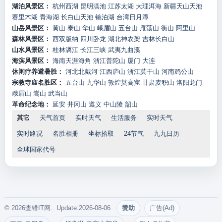
湖泊风景区：
杭州西湖
昆明滇池
江苏太湖
大理洱海
新疆天山天池
赛里木湖
青海湖
长白山天池
镜泊湖
台湾日月潭
山岳风景区：
黄山
泰山
华山
峨眉山
五台山
雁荡山
衡山
阿里山
森林风景区：
西双版纳
四川卧龙
湖北神农架
吉林长白山
山水风景区：
桂林漓江
长江三峡
武夷九曲溪
海滨风景区：
海南天涯海角
浙江普陀山
厦门
大连
休闲疗养避暑胜：
河北北戴河
江西庐山
浙江莫干山
河南鸡公山
宗教寺庙名胜区：
五台山
九华山
敦煌莫高窟
甘肃麦积山
洛阳龙门
峨眉山
嵩山
武当山
革命纪念地：
延安
井冈山
遵义
中山陵
韶山
其它
天气首页
实时天气
生活服务
实时天气
实时路况
名胜相册
坐标拾取
24节气
九九日历
全球国家代号
© 2026查错IT网. Update:2026-08-06
赞助
广告(Ad)