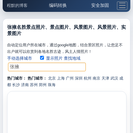
编码转换
安全加固
程默的博客
格式化与前端
网络工具
IP与域名
邮件工具
生活便民
更多工具
张掖名胜景点照片、景点图片、风景图片、风景照片、实
景图片
5.1支付宝大红包
自动定位用户所在城市，通过google地图，结合景区照片，让您足不
出户就可以欣赏到各地名胜古迹，风土人情照片！
手动选择城市
显示照片
查找地域
热门城市：
热门城市：
北京
上海
广州
深圳
杭州
南京
天津
武汉
成
都
长沙
济南
苏州
郑州
珠海