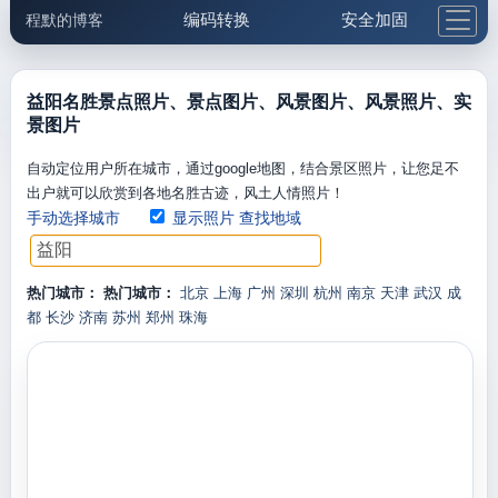
编码转换
安全加固
程默的博客
格式化与前端
网络工具
IP与域名
邮件工具
生活便民
更多工具
益阳名胜景点照片、景点图片、风景图片、风景照片、实
景图片
5.1支付宝大红包
自动定位用户所在城市，通过google地图，结合景区照片，让您足不
出户就可以欣赏到各地名胜古迹，风土人情照片！
手动选择城市
显示照片
查找地域
热门城市：
热门城市：
北京
上海
广州
深圳
杭州
南京
天津
武汉
成
都
长沙
济南
苏州
郑州
珠海