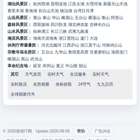
湖泊风景区：
杭州西湖
昆明滇池
江苏太湖
大理洱海
新疆天山天池
赛里木湖
青海湖
长白山天池
镜泊湖
台湾日月潭
山岳风景区：
黄山
泰山
华山
峨眉山
五台山
雁荡山
衡山
阿里山
森林风景区：
西双版纳
四川卧龙
湖北神农架
吉林长白山
山水风景区：
桂林漓江
长江三峡
武夷九曲溪
海滨风景区：
海南天涯海角
浙江普陀山
厦门
大连
休闲疗养避暑胜：
河北北戴河
江西庐山
浙江莫干山
河南鸡公山
宗教寺庙名胜区：
五台山
九华山
敦煌莫高窟
甘肃麦积山
洛阳龙门
峨眉山
嵩山
武当山
革命纪念地：
延安
井冈山
遵义
中山陵
韶山
其它
天气首页
实时天气
生活服务
实时天气
实时路况
名胜相册
坐标拾取
24节气
九九日历
全球国家代号
© 2026查错IT网. Update:2026-08-06
赞助
广告(Ad)