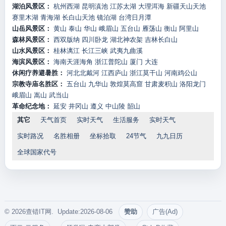
湖泊风景区：
杭州西湖
昆明滇池
江苏太湖
大理洱海
新疆天山天池
赛里木湖
青海湖
长白山天池
镜泊湖
台湾日月潭
山岳风景区：
黄山
泰山
华山
峨眉山
五台山
雁荡山
衡山
阿里山
森林风景区：
西双版纳
四川卧龙
湖北神农架
吉林长白山
山水风景区：
桂林漓江
长江三峡
武夷九曲溪
海滨风景区：
海南天涯海角
浙江普陀山
厦门
大连
休闲疗养避暑胜：
河北北戴河
江西庐山
浙江莫干山
河南鸡公山
宗教寺庙名胜区：
五台山
九华山
敦煌莫高窟
甘肃麦积山
洛阳龙门
峨眉山
嵩山
武当山
革命纪念地：
延安
井冈山
遵义
中山陵
韶山
其它
天气首页
实时天气
生活服务
实时天气
实时路况
名胜相册
坐标拾取
24节气
九九日历
全球国家代号
© 2026查错IT网. Update:2026-08-06
赞助
广告(Ad)