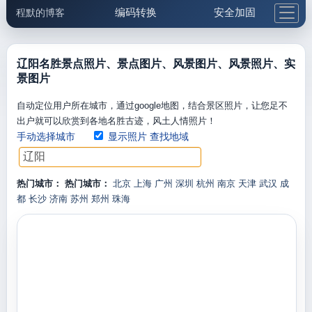
编码转换
安全加固
程默的博客
格式化与前端
网络工具
IP与域名
邮件工具
生活便民
更多工具
辽阳名胜景点照片、景点图片、风景图片、风景照片、实
景图片
5.1支付宝大红包
自动定位用户所在城市，通过google地图，结合景区照片，让您足不
出户就可以欣赏到各地名胜古迹，风土人情照片！
手动选择城市
显示照片
查找地域
热门城市：
热门城市：
北京
上海
广州
深圳
杭州
南京
天津
武汉
成
都
长沙
济南
苏州
郑州
珠海