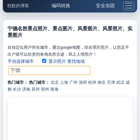
编码转换
安全加固
程默的博客
格式化与前端
网络工具
IP与域名
邮件工具
生活便民
更多工具
宁德名胜景点照片、景点图片、风景图片、风景照片、实
景图片
5.1支付宝大红包
自动定位用户所在城市，通过google地图，结合景区照片，让您足不
出户就可以欣赏到各地名胜古迹，风土人情照片！
手动选择城市
显示照片
查找地域
热门城市：
热门城市：
北京
上海
广州
深圳
杭州
南京
天津
武汉
成
都
长沙
济南
苏州
郑州
珠海