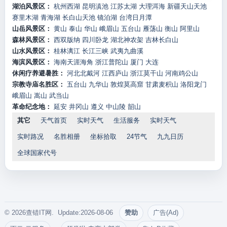
湖泊风景区：
杭州西湖
昆明滇池
江苏太湖
大理洱海
新疆天山天池
赛里木湖
青海湖
长白山天池
镜泊湖
台湾日月潭
山岳风景区：
黄山
泰山
华山
峨眉山
五台山
雁荡山
衡山
阿里山
森林风景区：
西双版纳
四川卧龙
湖北神农架
吉林长白山
山水风景区：
桂林漓江
长江三峡
武夷九曲溪
海滨风景区：
海南天涯海角
浙江普陀山
厦门
大连
休闲疗养避暑胜：
河北北戴河
江西庐山
浙江莫干山
河南鸡公山
宗教寺庙名胜区：
五台山
九华山
敦煌莫高窟
甘肃麦积山
洛阳龙门
峨眉山
嵩山
武当山
革命纪念地：
延安
井冈山
遵义
中山陵
韶山
其它
天气首页
实时天气
生活服务
实时天气
实时路况
名胜相册
坐标拾取
24节气
九九日历
全球国家代号
© 2026查错IT网. Update:2026-08-06
赞助
广告(Ad)