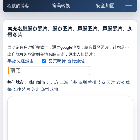
编码转换
安全加固
程默的博客
格式化与前端
网络工具
IP与域名
邮件工具
生活便民
更多工具
南充名胜景点照片、景点图片、风景图片、风景照片、实
景图片
5.1支付宝大红包
自动定位用户所在城市，通过google地图，结合景区照片，让您足不
出户就可以欣赏到各地名胜古迹，风土人情照片！
手动选择城市
显示照片
查找地域
热门城市：
热门城市：
北京
上海
广州
深圳
杭州
南京
天津
武汉
成
都
长沙
济南
苏州
郑州
珠海