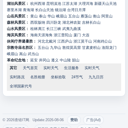
湖泊风景区：
杭州西湖
昆明滇池
江苏太湖
大理洱海
新疆天山天池
赛里木湖
青海湖
长白山天池
镜泊湖
台湾日月潭
山岳风景区：
黄山
泰山
华山
峨眉山
五台山
雁荡山
衡山
阿里山
森林风景区：
西双版纳
四川卧龙
湖北神农架
吉林长白山
山水风景区：
桂林漓江
长江三峡
武夷九曲溪
海滨风景区：
海南天涯海角
浙江普陀山
厦门
大连
休闲疗养避暑胜：
河北北戴河
江西庐山
浙江莫干山
河南鸡公山
宗教寺庙名胜区：
五台山
九华山
敦煌莫高窟
甘肃麦积山
洛阳龙门
峨眉山
嵩山
武当山
革命纪念地：
延安
井冈山
遵义
中山陵
韶山
其它
天气首页
实时天气
生活服务
实时天气
实时路况
名胜相册
坐标拾取
24节气
九九日历
全球国家代号
© 2026查错IT网. Update:2026-08-06
赞助
广告(Ad)