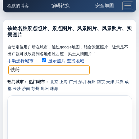
编码转换
安全加固
程默的博客
格式化与前端
网络工具
IP与域名
邮件工具
生活便民
更多工具
铁岭名胜景点照片、景点图片、风景图片、风景照片、实
景图片
5.1支付宝大红包
自动定位用户所在城市，通过google地图，结合景区照片，让您足不
出户就可以欣赏到各地名胜古迹，风土人情照片！
手动选择城市
显示照片
查找地域
热门城市：
热门城市：
北京
上海
广州
深圳
杭州
南京
天津
武汉
成
都
长沙
济南
苏州
郑州
珠海