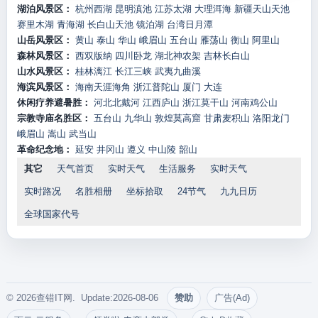
湖泊风景区：
杭州西湖
昆明滇池
江苏太湖
大理洱海
新疆天山天池
赛里木湖
青海湖
长白山天池
镜泊湖
台湾日月潭
山岳风景区：
黄山
泰山
华山
峨眉山
五台山
雁荡山
衡山
阿里山
森林风景区：
西双版纳
四川卧龙
湖北神农架
吉林长白山
山水风景区：
桂林漓江
长江三峡
武夷九曲溪
海滨风景区：
海南天涯海角
浙江普陀山
厦门
大连
休闲疗养避暑胜：
河北北戴河
江西庐山
浙江莫干山
河南鸡公山
宗教寺庙名胜区：
五台山
九华山
敦煌莫高窟
甘肃麦积山
洛阳龙门
峨眉山
嵩山
武当山
革命纪念地：
延安
井冈山
遵义
中山陵
韶山
其它
天气首页
实时天气
生活服务
实时天气
实时路况
名胜相册
坐标拾取
24节气
九九日历
全球国家代号
© 2026查错IT网. Update:2026-08-06
赞助
广告(Ad)