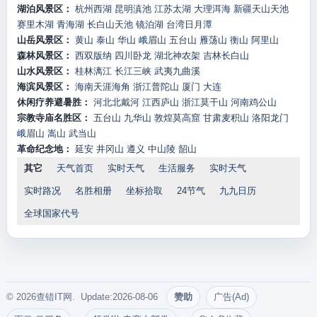
湖泊风景区：
杭州西湖
昆明滇池
江苏太湖
大理洱海
新疆天山天池
赛里木湖
青海湖
长白山天池
镜泊湖
台湾日月潭
山岳风景区：
黄山
泰山
华山
峨眉山
五台山
雁荡山
衡山
阿里山
森林风景区：
西双版纳
四川卧龙
湖北神农架
吉林长白山
山水风景区：
桂林漓江
长江三峡
武夷九曲溪
海滨风景区：
海南天涯海角
浙江普陀山
厦门
大连
休闲疗养避暑胜：
河北北戴河
江西庐山
浙江莫干山
河南鸡公山
宗教寺庙名胜区：
五台山
九华山
敦煌莫高窟
甘肃麦积山
洛阳龙门
峨眉山
嵩山
武当山
革命纪念地：
延安
井冈山
遵义
中山陵
韶山
其它
天气首页
实时天气
生活服务
实时天气
实时路况
名胜相册
坐标拾取
24节气
九九日历
全球国家代号
© 2026查错IT网. Update:2026-08-06
赞助
广告(Ad)