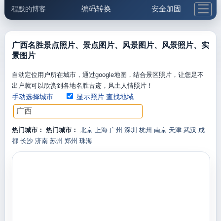
编码转换
安全加固
程默的博客
格式化与前端
网络工具
IP与域名
邮件工具
生活便民
更多工具
广西名胜景点照片、景点图片、风景图片、风景照片、实
景图片
5.1支付宝大红包
自动定位用户所在城市，通过google地图，结合景区照片，让您足不
出户就可以欣赏到各地名胜古迹，风土人情照片！
手动选择城市
显示照片
查找地域
热门城市：
热门城市：
北京
上海
广州
深圳
杭州
南京
天津
武汉
成
都
长沙
济南
苏州
郑州
珠海