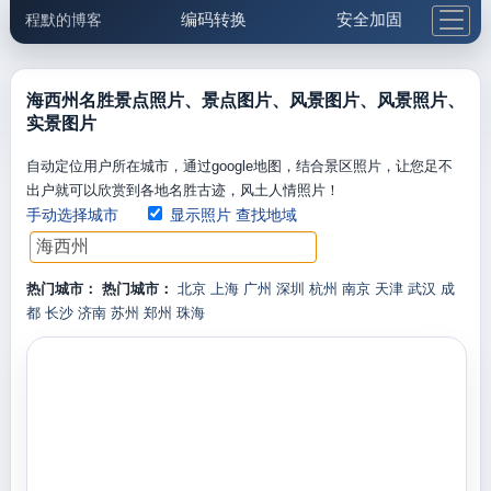
编码转换
安全加固
程默的博客
格式化与前端
网络工具
IP与域名
邮件工具
生活便民
更多工具
海西州名胜景点照片、景点图片、风景图片、风景照片、
实景图片
5.1支付宝大红包
自动定位用户所在城市，通过google地图，结合景区照片，让您足不
出户就可以欣赏到各地名胜古迹，风土人情照片！
手动选择城市
显示照片
查找地域
热门城市：
热门城市：
北京
上海
广州
深圳
杭州
南京
天津
武汉
成
都
长沙
济南
苏州
郑州
珠海