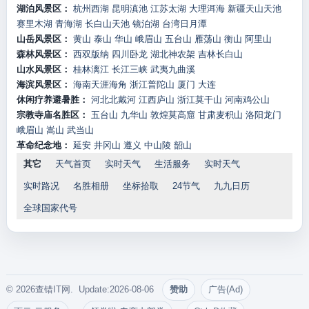
湖泊风景区：
杭州西湖
昆明滇池
江苏太湖
大理洱海
新疆天山天池
赛里木湖
青海湖
长白山天池
镜泊湖
台湾日月潭
山岳风景区：
黄山
泰山
华山
峨眉山
五台山
雁荡山
衡山
阿里山
森林风景区：
西双版纳
四川卧龙
湖北神农架
吉林长白山
山水风景区：
桂林漓江
长江三峡
武夷九曲溪
海滨风景区：
海南天涯海角
浙江普陀山
厦门
大连
休闲疗养避暑胜：
河北北戴河
江西庐山
浙江莫干山
河南鸡公山
宗教寺庙名胜区：
五台山
九华山
敦煌莫高窟
甘肃麦积山
洛阳龙门
峨眉山
嵩山
武当山
革命纪念地：
延安
井冈山
遵义
中山陵
韶山
其它
天气首页
实时天气
生活服务
实时天气
实时路况
名胜相册
坐标拾取
24节气
九九日历
全球国家代号
© 2026查错IT网. Update:2026-08-06
赞助
广告(Ad)