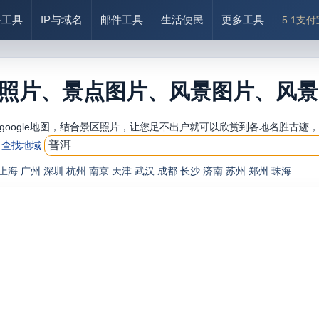
络工具
IP与域名
邮件工具
生活便民
更多工具
5.1支
照片、景点图片、风景图片、风景
google地图，结合景区照片，让您足不出户就可以欣赏到各地名胜古迹
查找地域
上海
广州
深圳
杭州
南京
天津
武汉
成都
长沙
济南
苏州
郑州
珠海