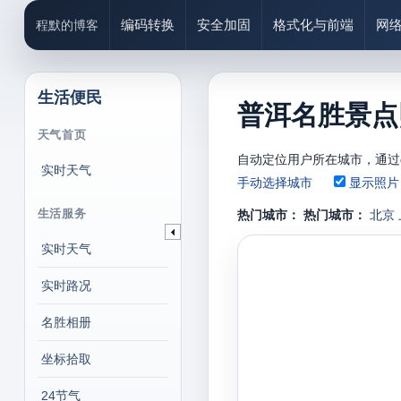
编码转换
安全加固
格式化与前端
网
程默的博客
生活便民
普洱名胜景点
天气首页
自动定位用户所在城市，通过
实时天气
手动选择城市
显示照片
生活服务
热门城市：
热门城市：
北京
实时天气
实时路况
名胜相册
坐标拾取
24节气