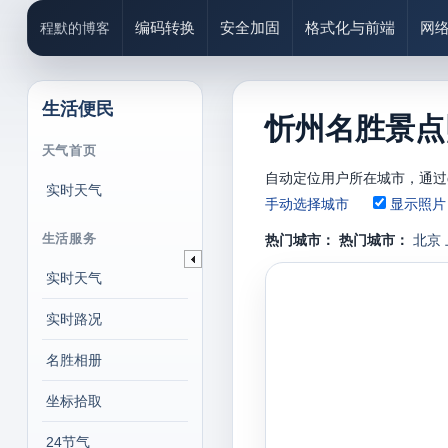
编码转换
安全加固
格式化与前端
网
程默的博客
生活便民
忻州名胜景点
天气首页
自动定位用户所在城市，通过
实时天气
手动选择城市
显示照片
生活服务
热门城市：
热门城市：
北京
实时天气
实时路况
名胜相册
坐标拾取
24节气