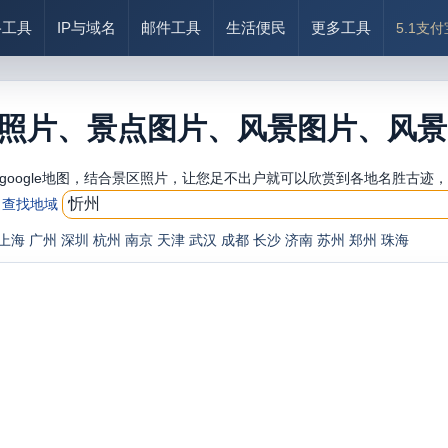
络工具
IP与域名
邮件工具
生活便民
更多工具
5.1支
照片、景点图片、风景图片、风景
google地图，结合景区照片，让您足不出户就可以欣赏到各地名胜古迹
查找地域
上海
广州
深圳
杭州
南京
天津
武汉
成都
长沙
济南
苏州
郑州
珠海