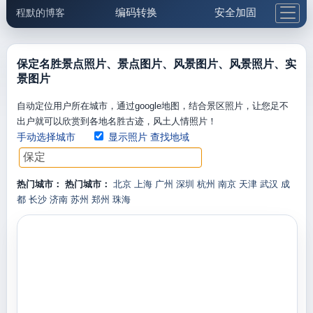
编码转换
安全加固
程默的博客
格式化与前端
网络工具
IP与域名
邮件工具
生活便民
更多工具
保定名胜景点照片、景点图片、风景图片、风景照片、实
景图片
5.1支付宝大红包
自动定位用户所在城市，通过google地图，结合景区照片，让您足不
出户就可以欣赏到各地名胜古迹，风土人情照片！
手动选择城市
显示照片
查找地域
热门城市：
热门城市：
北京
上海
广州
深圳
杭州
南京
天津
武汉
成
都
长沙
济南
苏州
郑州
珠海