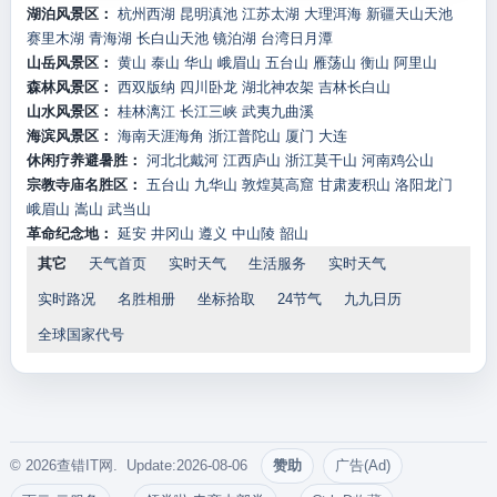
湖泊风景区：
杭州西湖
昆明滇池
江苏太湖
大理洱海
新疆天山天池
赛里木湖
青海湖
长白山天池
镜泊湖
台湾日月潭
山岳风景区：
黄山
泰山
华山
峨眉山
五台山
雁荡山
衡山
阿里山
森林风景区：
西双版纳
四川卧龙
湖北神农架
吉林长白山
山水风景区：
桂林漓江
长江三峡
武夷九曲溪
海滨风景区：
海南天涯海角
浙江普陀山
厦门
大连
休闲疗养避暑胜：
河北北戴河
江西庐山
浙江莫干山
河南鸡公山
宗教寺庙名胜区：
五台山
九华山
敦煌莫高窟
甘肃麦积山
洛阳龙门
峨眉山
嵩山
武当山
革命纪念地：
延安
井冈山
遵义
中山陵
韶山
其它
天气首页
实时天气
生活服务
实时天气
实时路况
名胜相册
坐标拾取
24节气
九九日历
全球国家代号
© 2026查错IT网. Update:2026-08-06
赞助
广告(Ad)