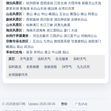
湖泊风景区：
杭州西湖
昆明滇池
江苏太湖
大理洱海
新疆天山天池
赛里木湖
青海湖
长白山天池
镜泊湖
台湾日月潭
山岳风景区：
黄山
泰山
华山
峨眉山
五台山
雁荡山
衡山
阿里山
森林风景区：
西双版纳
四川卧龙
湖北神农架
吉林长白山
山水风景区：
桂林漓江
长江三峡
武夷九曲溪
海滨风景区：
海南天涯海角
浙江普陀山
厦门
大连
休闲疗养避暑胜：
河北北戴河
江西庐山
浙江莫干山
河南鸡公山
宗教寺庙名胜区：
五台山
九华山
敦煌莫高窟
甘肃麦积山
洛阳龙门
峨眉山
嵩山
武当山
革命纪念地：
延安
井冈山
遵义
中山陵
韶山
其它
天气首页
实时天气
生活服务
实时天气
实时路况
名胜相册
坐标拾取
24节气
九九日历
全球国家代号
© 2026查错IT网. Update:2026-08-06
赞助
广告(Ad)