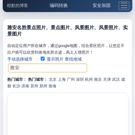
编码转换
安全加固
程默的博客
格式化与前端
网络工具
IP与域名
邮件工具
生活便民
更多工具
雅安名胜景点照片、景点图片、风景图片、风景照片、实
景图片
5.1支付宝大红包
自动定位用户所在城市，通过google地图，结合景区照片，让您足不
出户就可以欣赏到各地名胜古迹，风土人情照片！
手动选择城市
显示照片
查找地域
热门城市：
热门城市：
北京
上海
广州
深圳
杭州
南京
天津
武汉
成
都
长沙
济南
苏州
郑州
珠海