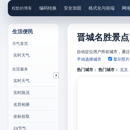
编码转换
安全加固
格式化与前端
网
程默的博客
生活便民
晋城名胜景点
天气首页
自动定位用户所在城市，通过
实时天气
手动选择城市
显示照片
生活服务
热门城市：
热门城市：
北京
实时天气
实时路况
名胜相册
坐标拾取
24节气