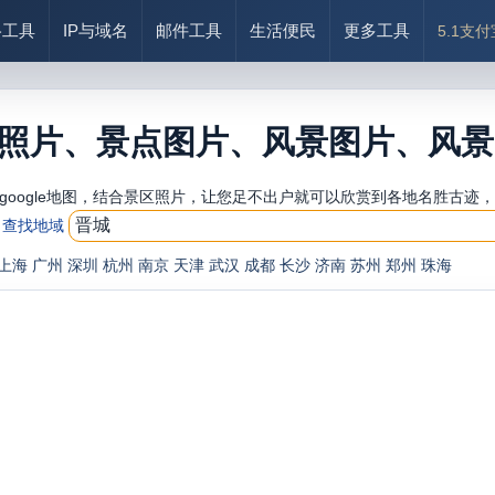
络工具
IP与域名
邮件工具
生活便民
更多工具
5.1支
照片、景点图片、风景图片、风景
google地图，结合景区照片，让您足不出户就可以欣赏到各地名胜古迹
查找地域
上海
广州
深圳
杭州
南京
天津
武汉
成都
长沙
济南
苏州
郑州
珠海