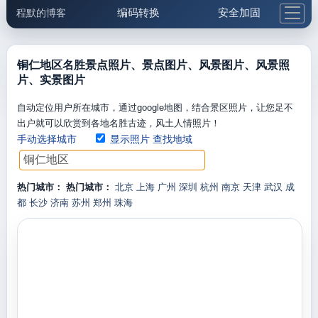
编码转换
安全加固
程默的博客
格式化与前端
网络工具
IP与域名
邮件工具
生活便民
更多工具
铜仁地区名胜景点照片、景点图片、风景图片、风景照
片、实景图片
5.1支付宝大红包
自动定位用户所在城市，通过google地图，结合景区照片，让您足不
出户就可以欣赏到各地名胜古迹，风土人情照片！
手动选择城市
显示照片
查找地域
热门城市：
热门城市：
北京
上海
广州
深圳
杭州
南京
天津
武汉
成
都
长沙
济南
苏州
郑州
珠海