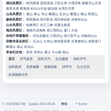
湖泊风景区：
杭州西湖
昆明滇池
江苏太湖
大理洱海
新疆天山天池
赛里木湖
青海湖
长白山天池
镜泊湖
台湾日月潭
山岳风景区：
黄山
泰山
华山
峨眉山
五台山
雁荡山
衡山
阿里山
森林风景区：
西双版纳
四川卧龙
湖北神农架
吉林长白山
山水风景区：
桂林漓江
长江三峡
武夷九曲溪
海滨风景区：
海南天涯海角
浙江普陀山
厦门
大连
休闲疗养避暑胜：
河北北戴河
江西庐山
浙江莫干山
河南鸡公山
宗教寺庙名胜区：
五台山
九华山
敦煌莫高窟
甘肃麦积山
洛阳龙门
峨眉山
嵩山
武当山
革命纪念地：
延安
井冈山
遵义
中山陵
韶山
其它
天气首页
实时天气
生活服务
实时天气
实时路况
名胜相册
坐标拾取
24节气
九九日历
全球国家代号
© 2026查错IT网. Update:2026-08-06
赞助
广告(Ad)