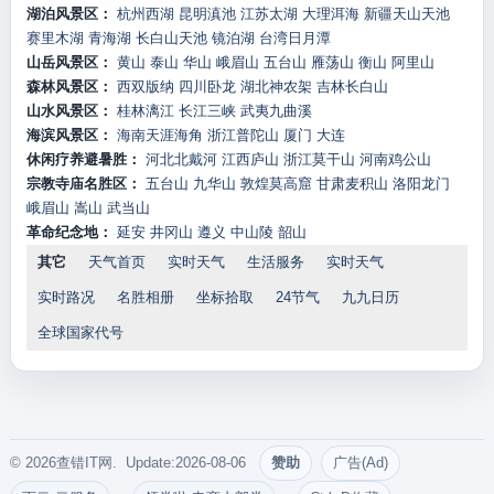
湖泊风景区：
杭州西湖
昆明滇池
江苏太湖
大理洱海
新疆天山天池
赛里木湖
青海湖
长白山天池
镜泊湖
台湾日月潭
山岳风景区：
黄山
泰山
华山
峨眉山
五台山
雁荡山
衡山
阿里山
森林风景区：
西双版纳
四川卧龙
湖北神农架
吉林长白山
山水风景区：
桂林漓江
长江三峡
武夷九曲溪
海滨风景区：
海南天涯海角
浙江普陀山
厦门
大连
休闲疗养避暑胜：
河北北戴河
江西庐山
浙江莫干山
河南鸡公山
宗教寺庙名胜区：
五台山
九华山
敦煌莫高窟
甘肃麦积山
洛阳龙门
峨眉山
嵩山
武当山
革命纪念地：
延安
井冈山
遵义
中山陵
韶山
其它
天气首页
实时天气
生活服务
实时天气
实时路况
名胜相册
坐标拾取
24节气
九九日历
全球国家代号
© 2026查错IT网. Update:2026-08-06
赞助
广告(Ad)