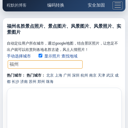
编码转换
安全加固
程默的博客
格式化与前端
网络工具
IP与域名
邮件工具
生活便民
更多工具
福州名胜景点照片、景点图片、风景图片、风景照片、实
景图片
5.1支付宝大红包
自动定位用户所在城市，通过google地图，结合景区照片，让您足不
出户就可以欣赏到各地名胜古迹，风土人情照片！
手动选择城市
显示照片
查找地域
热门城市：
热门城市：
北京
上海
广州
深圳
杭州
南京
天津
武汉
成
都
长沙
济南
苏州
郑州
珠海